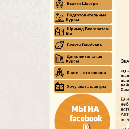
Бхакти Шастри
Подготовительные
Курсы
Шримад Бхагаватам
lite
Бхакти Вайбхава
Дополнительные
За
Курсы
«О 
Книги – это основа
выд
выв
вай
Хочу знать шастры
Сам
Для
неб
ест
Авт
все