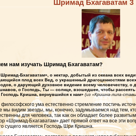
Шримад Бхагаватам 3 
чем нам изучать Шримад Бхагаватам?
«Шримад-Бхагаватам», о нектар, добытый из океана всех веди
ающийся плод всех Вед, о украшенный драгоценностями вс
одов, о дарующий духовное видение всему человечеству, о 
шнавов, о Господь, Ты — солнце, взошедшее, чтобы рассеять
 Господь Кришна, вернувшийся к нам»
(из «Кришна-лила-ставы
 философского ума естественно стремление постичь источн
е мы видим звезды, мы, конечно, задумываемся над тем, кто
ественны для человека, так как он обладает более развиты
ор «Шримад-Бхагаватам» дает прямой ответ на все эти вопр
го сущего является Господь Шри Кришна.