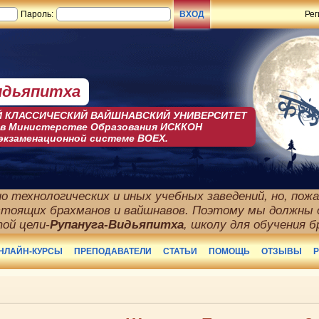
Пароль:
Рег
идьяпитха
 КЛАСCИЧЕСКИЙ ВАЙШНАВСКИЙ УНИВЕРСИТЕТ
 в Министерстве Образования ИСККОН
 экзаменационной системе BOEX.
о технологических и иных учебных заведений, но, пожал
стоящих брахманов и вайшнавов. Поэтому мы должны 
той цели-
Рупануга-Видьяпитха
, школу для обучения б