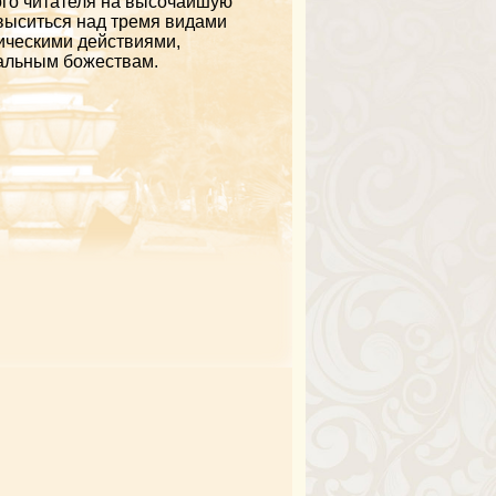
го читателя на высочайшую
выситься над тремя видами
ическими действиями,
альным божествам.