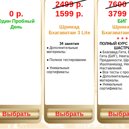
2499 р.
7600 
0 р.
1599 р.
3799 
Один Пробный
БИГ
День
Шримад
Шрима
Бхагаватам 3 Lite
Бхагаватам 
+ + +
34 занятия
ПОЛНЫЙ КУРС 
● Дополнительные
ШАСТР
материалы.
● Бхагавад-Гита, 
Гита (БИГ), Некта
● Полное тестирование.
Преданности, Шр
Ишопанишад, Не
● Уникальные
Наставлений.
сертификаты.
● Все тесты с про
● Дополнительны
материалы.
● Уникальные
сертификаты.