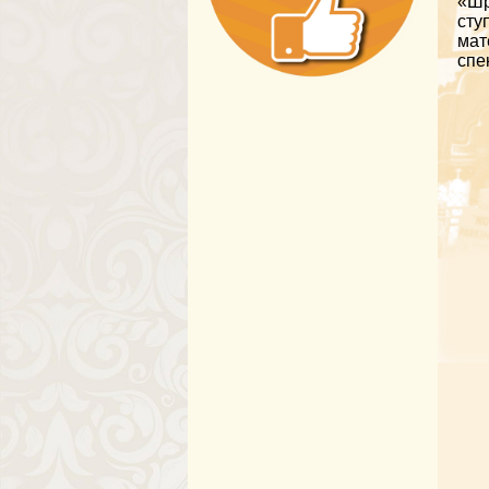
«Шр
сту
мат
спе