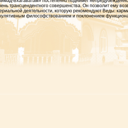
имад-Бхагаватам» постепенно поднимет непредубежденно
пень трансцендентного совершенства. Он позволит ему воз
ериальной деятельности, которую рекомендуют Веды: карм
кулятивным философствованием и поклонением функцион