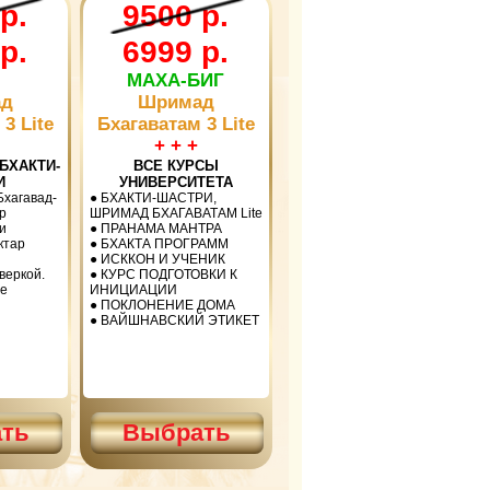
р.
9500 р.
р.
6999 р.
МАХА-БИГ
д
Шримад
3 Lite
Бхагаватам 3 Lite
+ + +
БХАКТИ-
ВСЕ КУРСЫ
И
УНИВЕРСИТЕТА
Бхагавад-
● БХАКТИ-ШАСТРИ,
р
ШРИМАД БХАГАВАТАМ Lite
и
● ПРАНАМА МАНТРА
ктар
● БХАКТА ПРОГРАММ
● ИСККОН И УЧЕНИК
веркой.
● КУРС ПОДГОТОВКИ К
е
ИНИЦИАЦИИ
● ПОКЛОНЕНИЕ ДОМА
● ВАЙШНАВСКИЙ ЭТИКЕТ