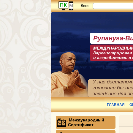
Логин:
Рупануга-В
МЕЖДУНАРОДНЫЙ
Зарегистрирован
и аккредитован в
У нас достаточн
готовили бы на
заведение для э
Международный
Сертификат