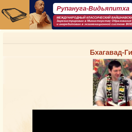
Рупануга-Видьяпитха
МЕЖДУНАРОДНЫЙ КЛАСCИЧЕСКИЙ ВАЙШНАВСКИ
Зарегистрирован в Министерстве Образования
и аккредитован в экзаменационной системе BOE
Бхагавад-Г