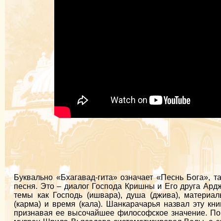
Буквально «Бхагавад-гита» означает «Песнь Бога», т
песня. Это – диалог Господа Кришны и Его друга Ард
темы как Господь (ишвара), душа (джива), материал
(карма) и время (кала). Шанкарачарья назвал эту кн
признавая ее высочайшее философское значение. По 