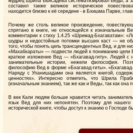
мудрец Шрила Вьясадева систематизировал Веды, а за
составил также великое историческое повествова
находится близко к её середине - в Бхишма Парве, глав
Почему же столь великое произведение, повествую
спрятано в книге, не относящейся к изначальным В
комментарии к стиху 1.4.25 «Шримад-Бхагаватам»: «
шудры и недостойные потомки высших каст — не об
того, чтобы понять цель трансцендентных Вед, и для н
«Махабхараты» — подвести людей к пониманию цели В
краткое изложение Вед — «Бхагавад-гиту». Людей с 
занимательные истории, нежели философия. По
философию Вед в форме «Бхагавад-гиты». «Бхагавад-г
Наряду с Упанишадами она является книгой, содер
ценностях». Интересно отметить, что Шрила Прабх
(изначальным знанием), так же как и Веды, так как она
В век Кали людям больше нравится читать занимател
язык Вед для них непонятен. Поэтому для нашего 
исторической книге, чтобы доступ к знанию о Господе б